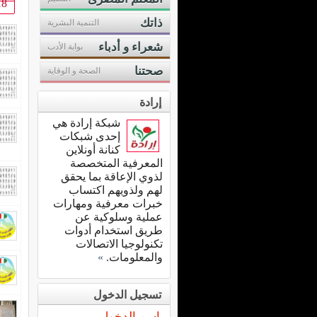
18
ذاتك
التنمية البشرية
شعراء و أدباء
بوابة الأدب
صحتنا
الصحة و الوقاية
إرادة
شبكة إرادة هي
إحدى شبكات
كنانة أونلاين
المعرفية المتخصصة
لذوي الإعاقة بما يحقق
لهم ولذويهم اكتساب
خبرات معرفية ومهارات
عملية وسلوكية عن
طريق استخدام أدوات
تكنولوجيا الاتصالات
والمعلومات.
»
تسجيل الدخول
اسم الدخول