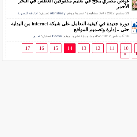
غواص مصري ينجح في تعليم مكفوفَين الغطس في البحر
الأحمر
29 سبتمبر 2012
/
324 مشاهدة
/
نشرها موقع:
alenshasy
تصنيف:
الإعاقة البصرية
دورة جديدة في كيفية التعامل على شبكة internet من البداية
حتى .. إدارة وتصميم المواقع
26 أغسطس 2012
/
452 مشاهدة
/
نشرها موقع:
Daesn
تصنيف:
تعليم
17
16
15
14
13
12
11
10
»