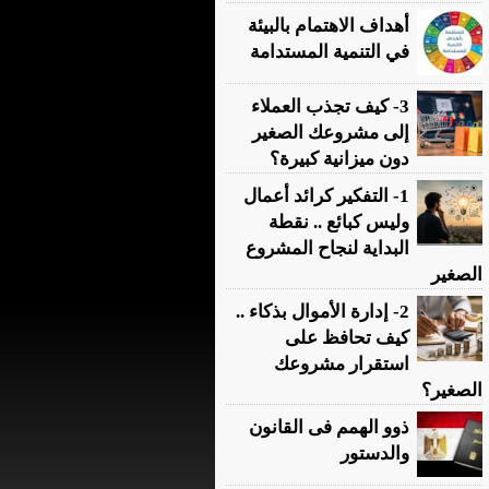
أهداف الاهتمام بالبيئة
في التنمية المستدامة
3- كيف تجذب العملاء
إلى مشروعك الصغير
دون ميزانية كبيرة؟
1- التفكير كرائد أعمال
وليس كبائع .. نقطة
البداية لنجاح المشروع
الصغير
2- إدارة الأموال بذكاء ..
كيف تحافظ على
استقرار مشروعك
الصغير؟
ذوو الهمم فى القانون
والدستور