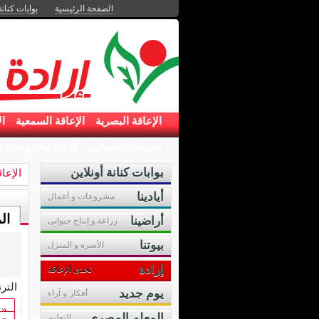
الصفحة الرئيسية
بوابات كنانة
الإعاقة البصرية
الإعاقة السمعية
ال
تشريعات وقوانين
أفكار مشروعات ص
بوابات كنانة أونلاين
الإعا
أيادينا
مشروعات و أعمال
ال
أراضينا
زراعة و إنتاج حيوانى
بيوتنا
الأسرة و المنزل
إرادة
تحدى الإعاقة
التر
يوم جديد
أفكار و آراء
«
المعلم المصرى
التعليم