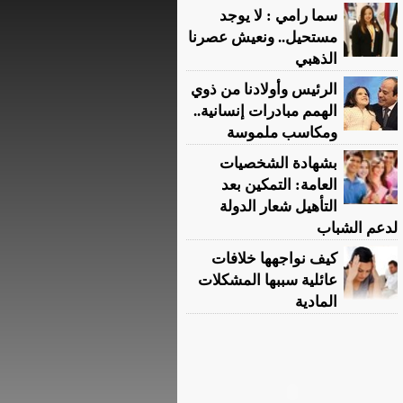
سما رامي : لا يوجد
مستحيل.. ونعيش عصرنا
الذهبي
الرئيس وأولادنا من ذوي
الهمم مبادرات إنسانية..
ومكاسب ملموسة
بشهادة الشخصيات
العامة: التمكين بعد
التأهيل شعار الدولة
لدعم الشباب
كيف نواجهها خلافات
عائلية سببها المشكلات
المادية