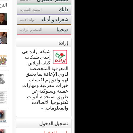
التر
ذاتك
التنمية البشرية
شعراء و أدباء
بوابة الأدب
صحتنا
الصحة و الوقاية
إرادة
شبكة إرادة هي
إحدى شبكات
كنانة أونلاين
المعرفية المتخصصة
لذوي الإعاقة بما يحقق
لهم ولذويهم اكتساب
خبرات معرفية ومهارات
عملية وسلوكية عن
طريق استخدام أدوات
تكنولوجيا الاتصالات
والمعلومات.
»
تسجيل الدخول
اسم الدخول