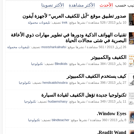
تيب حسب
الأحدث
الأكثر مشاهدة
الأكثر تصويتا
صدور تطبيق موقع “آبل للكفيف العربي” لأجهزة آيفون
10 مايو 2013
/
526 مشاهدة
/
نشرها موقع:
trek
تصنيف:
تليفونات محمولة
تقنيات الهواتف الذكية ودورها في تطوير مهارات ذوي الأعاقة
البصرية في شتى مجالات الحياة
26 إبريل 2013
/
561 مشاهدة
/
نشرها موقع:
mostsharkalnafsi
تصنيف:
تليفونات محمولة
الكفيف والكمبيوتر
30 يناير 2013
/
384 مشاهدة
/
نشرها موقع:
Blindkids
تصنيف:
تكنولوجيا
كيف يستخدم الكفيف الكمبيوتر
27 يناير 2013
/
396 مشاهدة
/
نشرها موقع:
hendsaidshoubra
تصنيف:
تكنولوجيا
تكنولوجيا جديدة تؤهل الكفيف لقيادة السيارة
11 يناير 2013
/
349 مشاهدة
/
نشرها موقع:
hudaenshasy
تصنيف:
تكنولوجيا
Window Eyes.
8 يناير 2013
/
360 مشاهدة
/
نشرها موقع:
blindteacher
تصنيف:
تكنولوجيا
ReadIt Wand.