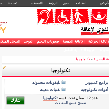
 أونلاين
المقالات
الصور
الروابط
التحميلات
اتصل بنا
من
إعاقة الحركية
الإعاقة الذهنية
صعوبات التعلم
التوحد
التدخل المبكر
غيرة
التربية النفسية للطفل
قة البصرية
»
تكنولوجيا
تكنولوجيا
برامج كمبيوتر
تليفونات محمولة
أدوات تكنولوجية
تقنيات معينة
عدد 112 مقال تحت قسم
تكنولوجيا
شارك
تصفح جميع المقالات