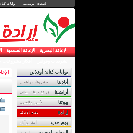
الصفحة الرئيسية
بوابات كنانة
الإعاقة البصرية
الإعاقة السمعية
ال
تشريعات وقوانين
أفكار مشروعات ص
بوابات كنانة أونلاين
الإعا
أيادينا
مشروعات و أعمال
أراضينا
زراعة و إنتاج حيوانى
بيوتنا
الأسرة و المنزل
إرادة
تحدى الإعاقة
يوم جديد
أفكار و آراء
المعلم المصرى
التعليم