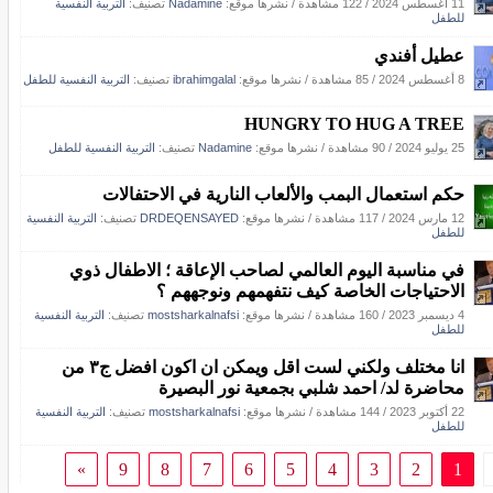
11 أغسطس 2024
/
122 مشاهدة
/
نشرها موقع:
Nadamine
تصنيف:
التربية النفسية
للطفل
عطيل أفندي
8 أغسطس 2024
/
85 مشاهدة
/
نشرها موقع:
ibrahimgalal
تصنيف:
التربية النفسية للطفل
HUNGRY TO HUG A TREE
25 يوليو 2024
/
90 مشاهدة
/
نشرها موقع:
Nadamine
تصنيف:
التربية النفسية للطفل
حكم استعمال البمب والألعاب النارية في الاحتفالات
12 مارس 2024
/
117 مشاهدة
/
نشرها موقع:
DRDEQENSAYED
تصنيف:
التربية النفسية
للطفل
في مناسبة اليوم العالمي لصاحب الإعاقة ؛ الاطفال ذوي
الاحتياجات الخاصة كيف نتفهمهم ونوجههم ؟
4 ديسمبر 2023
/
160 مشاهدة
/
نشرها موقع:
mostsharkalnafsi
تصنيف:
التربية النفسية
للطفل
انا مختلف ولكني لست اقل ويمكن ان اكون افضل ج٣ من
محاضرة لد/ احمد شلبي بجمعية نور البصيرة
22 أكتوبر 2023
/
144 مشاهدة
/
نشرها موقع:
mostsharkalnafsi
تصنيف:
التربية النفسية
للطفل
»
9
8
7
6
5
4
3
2
1