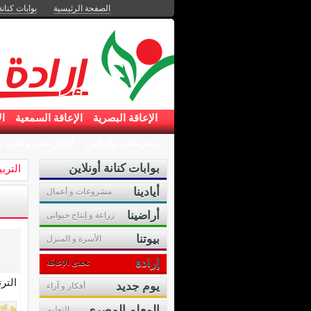
الصفحة الرئيسية
بوابات كنانة
الإعاقة البصرية
الإعاقة السمعية
ال
تشريعات وقوانين
أفكار مشروعات ص
بوابات كنانة أونلاين
الترب
أيادينا
مشروعات و أعمال
أراضينا
زراعة و إنتاج حيوانى
بيوتنا
الأسرة و المنزل
إرادة
تحدى الإعاقة
التر
يوم جديد
أفكار و آراء
المعلم المصرى
التعليم