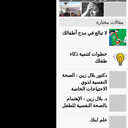
للأطفال و المراهقين : - برعاية
مراكز الربيع للتخاطب
واضطرابات التواصل والمقاييس
طنطا / شارع المديرية برج
مقالات مختارة
المدير�
لا تبالغ في مدح أطفالك
خطوات لتنمية ذكاء
طفلك
دكتور بلال زين : الصحة
النفسية لذوي
الاحتياجات الخاصة
د. بلال زين : الإهتمام
بالصحة النفسية للطفل
علم ابنك