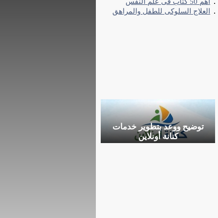
اهم 50 كتاب فى علم النفس
العلاج السلوكى للطفل والمراهق
توضيح ووعد بتطوير خدمات
كنانة أونلاين