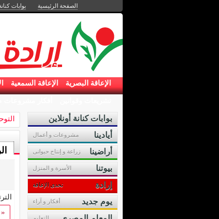
الصفحة الرئيسية
بوابات كنانة
الإعاقة البصرية
الإعاقة السمعية
ال
تشريعات وقوانين
أفكار مشروعات ص
بوابات كنانة أونلاين
التوح
أيادينا
مشروعات و أعمال
ال
أراضينا
زراعة و إنتاج حيوانى
بيوتنا
الأسرة و المنزل
إرادة
تحدى الإعاقة
التر
يوم جديد
أفكار و آراء
«
المعلم المصرى
التعليم