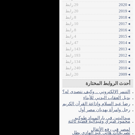
◂ 2020
29 رابط
◂ 2019
20 رابط
◂ 2018
8 رابط
◂ 2017
10 رابط
◂ 2016
8 رابط
◂ 2015
4 رابط
◂ 2014
47 رابط
◂ 2013
143 رابط
◂ 2012
193 رابط
◂ 2011
134 رابط
◂ 2010
240 رابط
◂ 2009
20 رابط
أحدث الروابط المختارة
التنمر الإلكتروني .. وكيف نتصدى له؟
بديل العقاب البدني للأبناء
رضا عبد السلام وإذاعة القرآن الكريم
رجل وامرأة يهديان مصر أول
ميداليتين في بارالمبياد طوكيو
محمود صبري وميدالية فضية ثالثة
لمصر في رفع الأثقال
تصريحات هاني عبد الهادي بطل