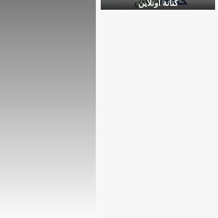
كنانة أونلاين