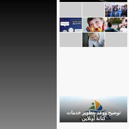
توضيح ووعد بتطوير خدمات
كنانة أونلاين