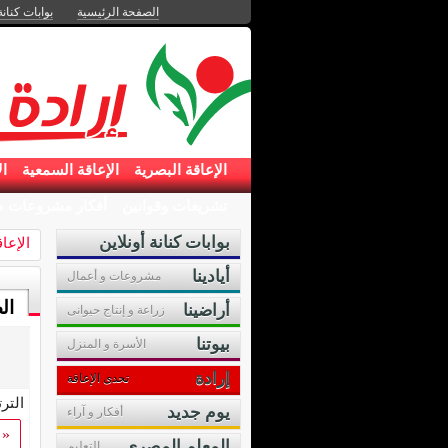
الصفحة الرئيسية
بوابات كنانة
الإعاقة البصرية
الإعاقة السمعية
ال
تشريعات وقوانين
أفكار مشروعات ص
بوابات كنانة أونلاين
الإعا
أيادينا
مشروعات و أعمال
ال
أراضينا
زراعة و إنتاج حيوانى
بيوتنا
الأسرة و المنزل
إرادة
تحدى الإعاقة
التر
يوم جديد
أفكار و آراء
«
المعلم المصرى
التعليم