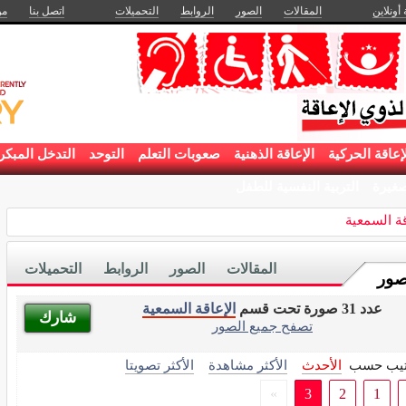
 أونلاين
المقالات
الصور
الروابط
التحميلات
اتصل بنا
من
إعاقة الحركية
الإعاقة الذهنية
صعوبات التعلم
التوحد
التدخل المبكر
غيرة
التربية النفسية للطفل
قة السمعية
المقالات
الصور
الروابط
التحميلات
صور
عدد 31 صورة تحت قسم
الإعاقة السمعية
شارك
تصفح جميع الصور
تيب حسب
الأحدث
الأكثر مشاهدة
الأكثر تصويتا
»
3
2
1