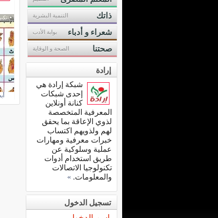
ذاتك
التنمية البشرية
تكبي
شعراء و أدباء
بوابة الأدب
صحتنا
الصحة و الوقاية
إرادة
شبكة إرادة هي
إحدى شبكات
أب
كنانة أونلاين
المعرفية المتخصصة
لذوي الإعاقة بما يحقق
لهم ولذويهم اكتساب
خبرات معرفية ومهارات
عملية وسلوكية عن
طريق استخدام أدوات
تكنولوجيا الاتصالات
والمعلومات.
»
تسجيل الدخول
اسم الدخول