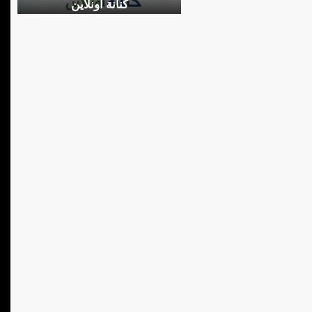
كنانة أونلاين