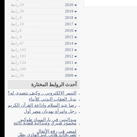
◂ 2020
29 رابط
◂ 2019
20 رابط
◂ 2018
8 رابط
◂ 2017
10 رابط
◂ 2016
8 رابط
◂ 2015
4 رابط
◂ 2014
47 رابط
◂ 2013
143 رابط
◂ 2012
193 رابط
◂ 2011
134 رابط
◂ 2010
240 رابط
◂ 2009
20 رابط
أحدث الروابط المختارة
التنمر الإلكتروني .. وكيف نتصدى له؟
بديل العقاب البدني للأبناء
رضا عبد السلام وإذاعة القرآن الكريم
رجل وامرأة يهديان مصر أول
ميداليتين في بارالمبياد طوكيو
محمود صبري وميدالية فضية ثالثة
لمصر في رفع الأثقال
تصريحات هاني عبد الهادي بطل