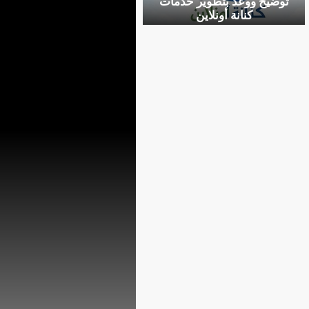
توضيح ووعد بتطوير خدمات
كنانة أونلاين