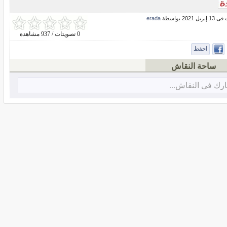
ل 2021 بواسطة
erada
0 تصويتات / 937 مشاهدة
احفظ
ساحة النقاش
رك فى النقاش...