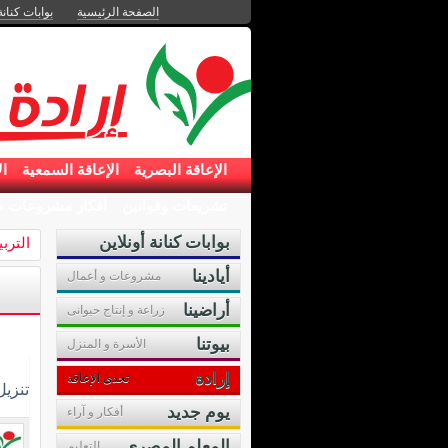
الصفحة الرئيسية
بوابات كنانة
الإعاقة البصرية
الإعاقة السمعية
ال
تشريعات وقوانين
أفكار مشروعات ص
بوابات كنانة أونلاين
الترب
أيادينا
مشروعات و أعمال
أراضينا
زراعة و إنتاج حيوانى
بيوتنا
الأسرة و المنزل
إرادة
تحدى الإعاقة
تنزي
يوم جديد
أفكار و آراء
المعلم المصرى
التعليم