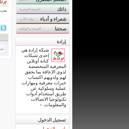
ذاتك
التنمية البشرية
نشرت فى 13 إبري
شعراء و أدباء
بوابة الأدب
صحتنا
الصحة و الوقاية
إرادة
شا
شبكة إرادة هي
إحدى شبكات
كنانة أونلاين
المعرفية المتخصصة
لذوي الإعاقة بما يحقق
لهم ولذويهم اكتساب
خبرات معرفية ومهارات
عملية وسلوكية عن
طريق استخدام أدوات
تكنولوجيا الاتصالات
والمعلومات.
»
تسجيل الدخول
اسم الدخول