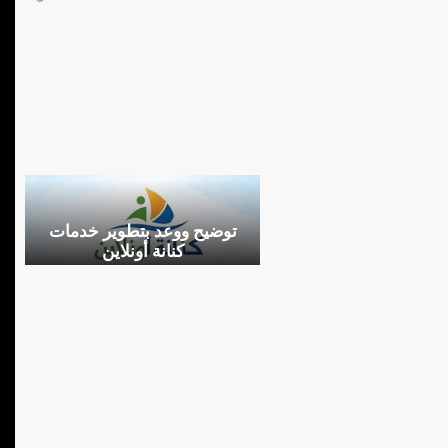
توضيح ووعد بتطوير خدمات
كنانة أونلاين