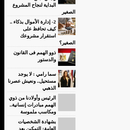
البداية لنجاح المشروع
الصغير
2- إدارة الأموال بذكاء ..
كيف تحافظ على
استقرار مشروعك
الصغير؟
ذوو الهمم فى القانون
والدستور
سما رامي : لا يوجد
مستحيل.. ونعيش عصرنا
الذهبي
الرئيس وأولادنا من ذوي
الهمم مبادرات إنسانية..
ومكاسب ملموسة
بشهادة الشخصيات
العامة: التمكين بعد