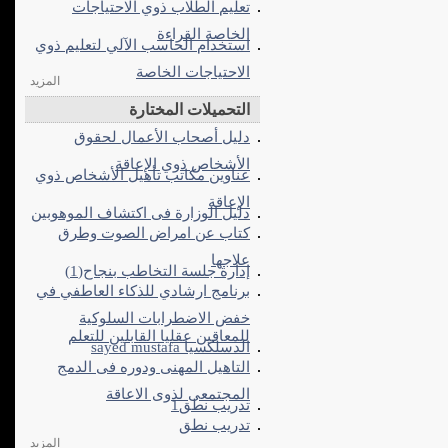
تعليم الطلاب ذوي الاحتياجات
الخاصة القراءة
استخدام الحاسب الآلي لتعليم ذوي
الاحتياجات الخاصة
المزيد
التحميلات المختارة
دليل أصحاب الأعمال لحقوق
الأشخاص ذوي الإعاقة
عناوين مكاتب تأهيل الأشخاص ذوي
الإعاقة
دليل الوزارة فى اكتشاف الموهوبين
كتاب عن امراض الصوت وطرق
علاجها
إدارة جلسة التخاطب بنجاح(1)
برنامج ارشادي للذكاء العاطفي في
خفض الاضطرابات السلوكية
للمعاقين عقليا القابلين للتعلم
الدسلكسيا sayed mustafa
التاهيل المهنى ودوره فى الدمج
المجتمعى لذوى الاعاقة
تدريب نطق1
تدريب نطق
المزيد