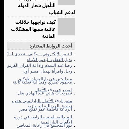
التأهيل شعار الدولة
لدعم الشباب
كيف نواجهها خلافات
عائلية سببها المشكلات
المادية
أحدث الروابط المختارة
التنمر الإلكتروني .. وكيف نتصدى له؟
بديل العقاب البدني للأبناء
رضا عبد السلام وإذاعة القرآن الكريم
رجل وامرأة يهديان مصر أول
ميداليتين في بارالمبياد طوكيو
محمود صبري وميدالية فضية ثالثة
لمصر في رفع الأثقال
تصريحات هاني عبد الهادي بطل
مصر لرفع الأثقال البارالمبي عقب
تحقيق الميدالية البرونزية
الرباعة فاطمة عمر تمنح مصر
الميدالية الفضية الرابعة في دورة
الألعاب البارالمبية
دور المجتمع في رعاية المعاقين