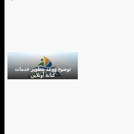
توضيح ووعد بتطوير خدمات
كنانة أونلاين