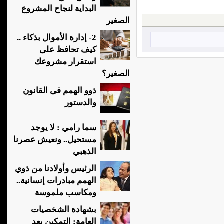
البداية لنجاح المشروع
الصغير
2- إدارة الأموال بذكاء ..
كيف تحافظ على
استقرار مشروعك
الصغير؟
ذوو الهمم فى القانون
والدستور
سما رامي : لا يوجد
مستحيل.. ونعيش عصرنا
الذهبي
الرئيس وأولادنا من ذوي
الهمم مبادرات إنسانية..
ومكاسب ملموسة
بشهادة الشخصيات
العامة: التمكين بعد