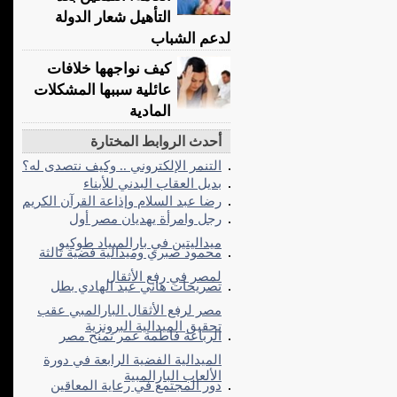
التأهيل شعار الدولة
لدعم الشباب
كيف نواجهها خلافات
عائلية سببها المشكلات
المادية
أحدث الروابط المختارة
التنمر الإلكتروني .. وكيف نتصدى له؟
بديل العقاب البدني للأبناء
رضا عبد السلام وإذاعة القرآن الكريم
رجل وامرأة يهديان مصر أول
ميداليتين في بارالمبياد طوكيو
محمود صبري وميدالية فضية ثالثة
لمصر في رفع الأثقال
تصريحات هاني عبد الهادي بطل
مصر لرفع الأثقال البارالمبي عقب
تحقيق الميدالية البرونزية
الرباعة فاطمة عمر تمنح مصر
الميدالية الفضية الرابعة في دورة
الألعاب البارالمبية
دور المجتمع في رعاية المعاقين