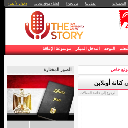
التحميلات
اتصل بنا
من نحن؟
إنشاء موقع مجاني
دخول الأعضاء
تعلم
التوحد
التدخل المبكر
موسوعة الإعاقة
موقع خاص
الصور المختارة
نانة أونلاين
الرجوع إلى قائمة المقالات