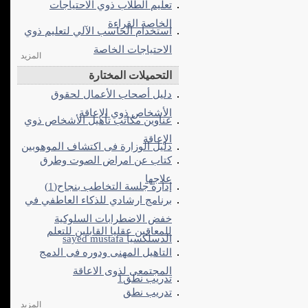
تعليم الطلاب ذوي الاحتياجات
الخاصة القراءة
استخدام الحاسب الآلي لتعليم ذوي
الاحتياجات الخاصة
المزيد
التحميلات المختارة
دليل أصحاب الأعمال لحقوق
الأشخاص ذوي الإعاقة
عناوين مكاتب تأهيل الأشخاص ذوي
الإعاقة
دليل الوزارة فى اكتشاف الموهوبين
كتاب عن امراض الصوت وطرق
علاجها
إدارة جلسة التخاطب بنجاح(1)
برنامج ارشادي للذكاء العاطفي في
خفض الاضطرابات السلوكية
للمعاقين عقليا القابلين للتعلم
الدسلكسيا sayed mustafa
التاهيل المهنى ودوره فى الدمج
المجتمعى لذوى الاعاقة
تدريب نطق1
تدريب نطق
المزيد