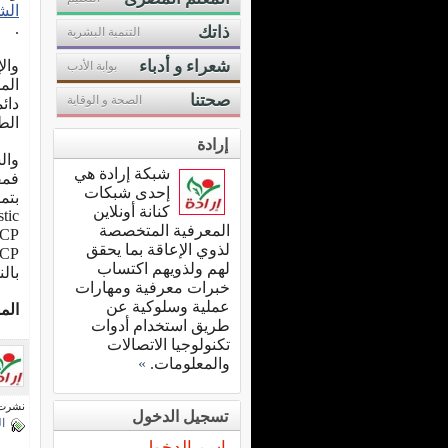
الش
.
ذاتك
التنمية البشرية
شعراء و أدباء
وال
بوابة الأدب
الم
صحتنا
الصحة و الوقاية
دائ
الط
إرادة
وال
شبكة إرادة هي
فمق
إحدى شبكات
بتم
كنانة أونلاين
tic
المعرفية المتخصصة
CP بأنواعه وبشكل أقل إل
لذوي الإعاقة بما يحقق
لهم ولذويهم اكتساب
بالنو
خبرات معرفية ومهارات
عملية وسلوكية عن
الم
طريق استخدام أدوات
تكنولوجيا الاتصالات
والمعلومات.
»
نشرت فى 15 يوني
تسجيل الدخول
ا
اسم الدخول