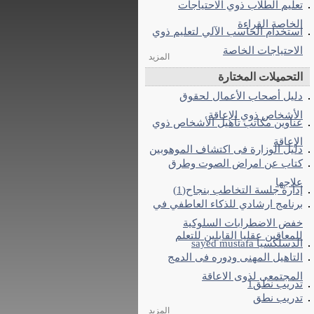
تعليم الطلاب ذوي الاحتياجات
الخاصة القراءة
استخدام الحاسب الآلي لتعليم ذوي
الاحتياجات الخاصة
المزيد
التحميلات المختارة
دليل أصحاب الأعمال لحقوق
الأشخاص ذوي الإعاقة
عناوين مكاتب تأهيل الأشخاص ذوي
الإعاقة
دليل الوزارة فى اكتشاف الموهوبين
كتاب عن امراض الصوت وطرق
علاجها
إدارة جلسة التخاطب بنجاح(1)
برنامج ارشادي للذكاء العاطفي في
خفض الاضطرابات السلوكية
للمعاقين عقليا القابلين للتعلم
الدسلكسيا sayed mustafa
التاهيل المهنى ودوره فى الدمج
المجتمعى لذوى الاعاقة
تدريب نطق1
تدريب نطق
المزيد