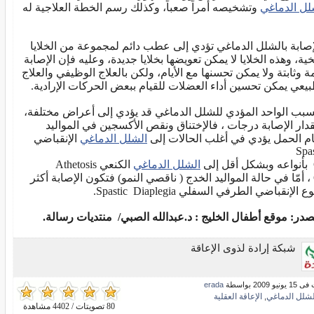
لل الدماغي
وتشخيصه أمراً صعباً، وكذلك رسم الخطة العلاجية له
إصابة بالشلل الدماغي تؤدي إلى عطب دائم لمجموعة من الخلايا
خية، وهذه الخلايا لا يمكن تعويضها بخلايا جديدة، وعليه فإن الإصابة
مة وثابتة ولا يمكن تحسنها مع الأيام، ولكن بالعلاج الوظيفي والعلاج
بيعي يمكن تحسين أداء العضلات للقيام ببعض الحركات الإرادية.
سبب الواحد المؤدي للشلل الدماغي قد يؤدي إلى أعراض مختلفة،
دار الإصابة درجات ، فالإختناق ونقص الأكسجين في المواليد
ام الحمل يؤدي في أغلب الحالات إلى
الشلل الدماغي
الإنقباضي
Spas
ى
الشلل الدماغي
الكنعي Athetosis
CP ، أمّا في حالة المواليد الخدج ( ناقصي النمو) فتكون الإصابة أكثر
ع الإنقباضي الطرفي السفلي Spastic Diaplegia.
صدر: موقع أطفال الخليج : د.عبدالله الصبي/ منتديات رسالة.
شبكة إرادة لذوى الإعاقة
و 2009 بواسطة
erada
لشلل الدماغي
الإعاقة العقلية
,
80 تصويتات / 4402 مشاهدة