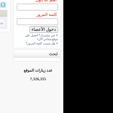
كلمة المرور
شا
»
غير مشترك؟ احصل على
موقع مجاني الآن!
»
هل نسيت كلمة المرور؟
ابحث
عدد زيارات الموقع
7,326,355