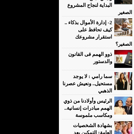
البداية لنجاح المشروع
الصغير
2- إدارة الأموال بذكاء ..
كيف تحافظ على
استقرار مشروعك
الصغير؟
ذوو الهمم فى القانون
والدستور
سما رامي : لا يوجد
مستحيل.. ونعيش عصرنا
الذهبي
الرئيس وأولادنا من ذوي
الهمم مبادرات إنسانية..
ومكاسب ملموسة
بشهادة الشخصيات
العامة: التمكين بعد