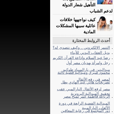
التأهيل شعار الدولة
لدعم الشباب
كيف نواجهها خلافات
عائلية سببها المشكلات
المادية
أحدث الروابط المختارة
التنمر الإلكتروني .. وكيف نتصدى له؟
بديل العقاب البدني للأبناء
رضا عبد السلام وإذاعة القرآن الكريم
رجل وامرأة يهديان مصر أول
ميداليتين في بارالمبياد طوكيو
محمود صبري وميدالية فضية ثالثة
لمصر في رفع الأثقال
تصريحات هاني عبد الهادي بطل
مصر لرفع الأثقال البارالمبي عقب
تحقيق الميدالية البرونزية
الرباعة فاطمة عمر تمنح مصر
الميدالية الفضية الرابعة في دورة
الألعاب البارالمبية
دور المجتمع في رعاية المعاقين