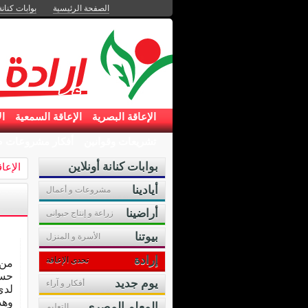
الصفحة الرئيسية
بوابات كنانة
الإعاقة البصرية
الإعاقة السمعية
ال
تشريعات وقوانين
أفكار مشروعات ص
بوابات كنانة أونلاين
الإعا
أيادينا
مشروعات و أعمال
أراضينا
زراعة و إنتاج حيوانى
بيوتنا
الأسرة و المنزل
إرادة
تحدى الإعاقة
من 
حسب
يوم جديد
أفكار و آراء
لدى
وهذ
المعلم المصرى
التعليم