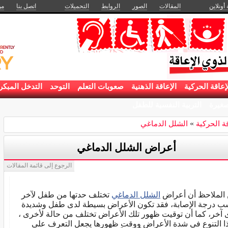
 أونلاين
المقالات
الصور
الروابط
التحميلات
اتصل بنا
من
إعاقة الحركية
الإعاقة الذهنية
صعوبات التعلم
التوحد
التدخل المبكر
غيرة
التربية النفسية للطفل
قة الحركية
»
الشلل الدماغي
أعراض الشلل الدماغي
الرجوع إلى قائمة المقالات
الملاحظ أن أعراض
الشلل الدماغي
تختلف حدتها من طفل لآخر
 درجة الإصابة، فقد تكون الأعراض بسيطة لدى طفل وشديدة
 آخر، كما أن توقيت ظهور تلك الأعراض تختلف من حالة لأخرى ،
ا التنوع في شدة الأعراض ووقت ظهورها يجعل التعرف على