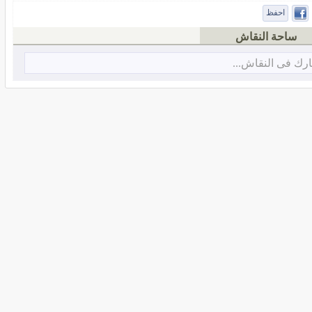
احفظ
ساحة النقاش
رك فى النقاش...