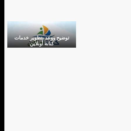
توضيح ووعد بتطوير خدمات
كنانة أونلاين