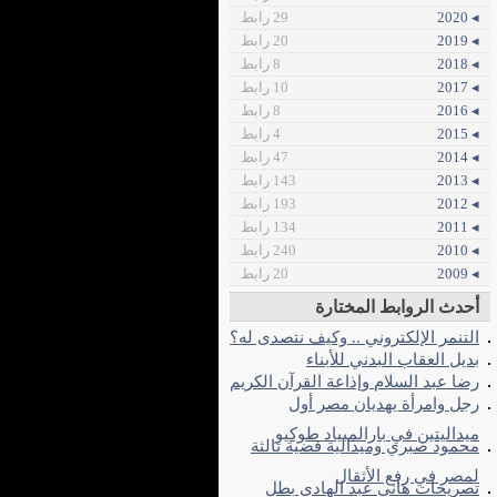
◂ 2020
29 رابط
◂ 2019
20 رابط
◂ 2018
8 رابط
◂ 2017
10 رابط
◂ 2016
8 رابط
◂ 2015
4 رابط
◂ 2014
47 رابط
◂ 2013
143 رابط
◂ 2012
193 رابط
◂ 2011
134 رابط
◂ 2010
240 رابط
◂ 2009
20 رابط
أحدث الروابط المختارة
التنمر الإلكتروني .. وكيف نتصدى له؟
بديل العقاب البدني للأبناء
رضا عبد السلام وإذاعة القرآن الكريم
رجل وامرأة يهديان مصر أول
ميداليتين في بارالمبياد طوكيو
محمود صبري وميدالية فضية ثالثة
لمصر في رفع الأثقال
تصريحات هاني عبد الهادي بطل