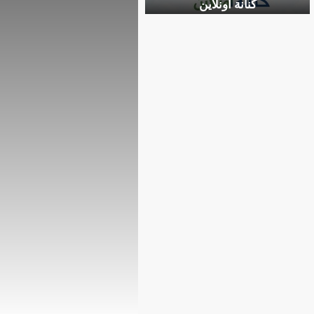
كنانة أونلاين