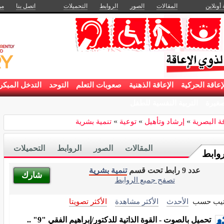
 أونلاين
المقالات
الصور
الروابط
التحميلات
اتصل بنا
من
إعاقة الحركية
الإعاقة الذهنية
صعوبات التعلم
التوحد
التدخل المبكر
غيرة
التربية النفسية للطفل
قة البصرية
»
إرشاد وتأهيل
»
توعية
»
تنمية بشرية
المقالات
الصور
الروابط
التحميلات
روابط
عدد 9 رابط تحت قسم
تنمية بشرية
شارك
تصفح جميع الروابط
تيب حسب
الأحدث
الأكثر مشاهدة
الأكثر تصويتا
تحميل بالصوت - القوة الذاتية للدكتور/إبراهيم الفقي "9" ..