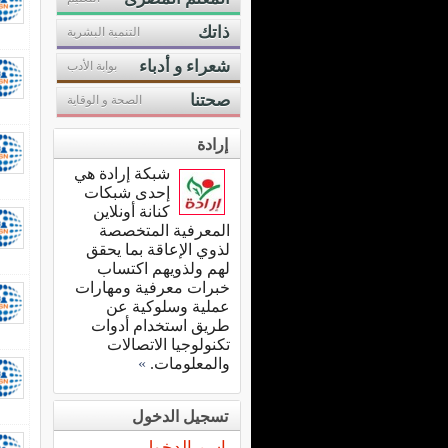
ذاتك
التنمية البشرية
شعراء و أدباء
بوابة الأدب
صحتنا
الصحة و الوقاية
إرادة
شبكة إرادة هي
إحدى شبكات
كنانة أونلاين
المعرفية المتخصصة
لذوي الإعاقة بما يحقق
لهم ولذويهم اكتساب
خبرات معرفية ومهارات
عملية وسلوكية عن
طريق استخدام أدوات
تكنولوجيا الاتصالات
والمعلومات.
»
تسجيل الدخول
اسم الدخول