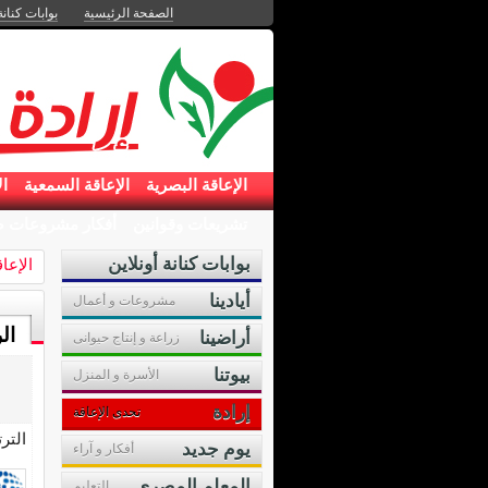
الصفحة الرئيسية
بوابات كنانة
الإعاقة البصرية
الإعاقة السمعية
ال
تشريعات وقوانين
أفكار مشروعات ص
بوابات كنانة أونلاين
الإعا
أيادينا
مشروعات و أعمال
ال
أراضينا
زراعة و إنتاج حيوانى
بيوتنا
الأسرة و المنزل
إرادة
تحدى الإعاقة
التر
يوم جديد
أفكار و آراء
المعلم المصرى
التعليم