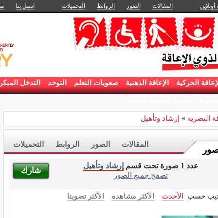
 أونلاين
المقالات
الصور
الروابط
التحميلات
اتصل بنا
من
إعاقة الحركية
الإعاقة الذهنية
صعوبات التعلم
التوحد
التدخل المبكر
غيرة
التربية النفسية للطفل
قة البصرية
»
إرشاد وتأهيل
المقالات
الصور
الروابط
التحميلات
صور
عدد 1 صورة تحت قسم
إرشاد وتأهيل
شارك
تصفح جميع الصور
تيب حسب
الأحدث
الأكثر مشاهدة
الأكثر تصويتا