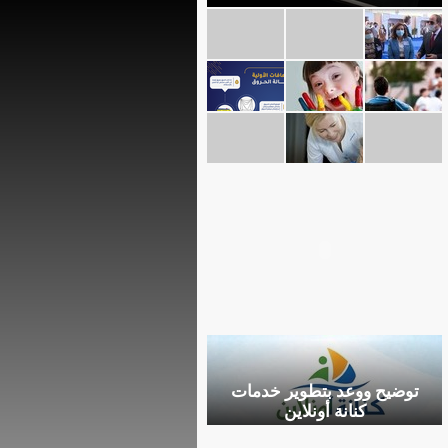
توضيح ووعد بتطوير خدمات
كنانة أونلاين