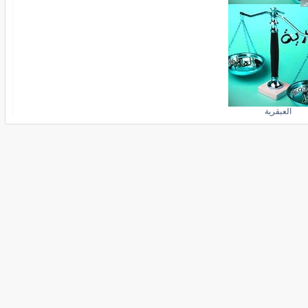
ر
العبقرية