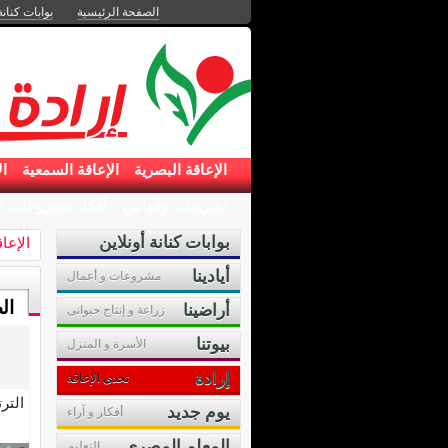
الصفحة الرئيسية
بوابات كنانة
الإعاقة البصرية
الإعاقة السمعية
ال
تشريعات وقوانين
أفكار مشروعات ص
بوابات كنانة أونلاين
الإعا
أيادينا
مشروعات و أعمال
ال
أراضينا
زراعة و إنتاج حيوانى
بيوتنا
الأسرة و المنزل
إرادة
تحدى الإعاقة
التر
يوم جديد
أفكار و آراء
المعلم المصرى
التعليم