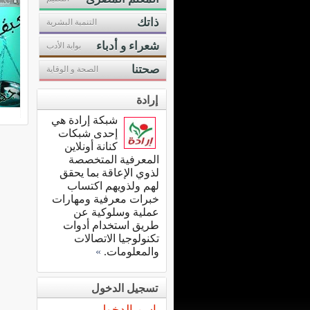
تكبي
ذاتك
التنمية البشرية
شعراء و أدباء
بوابة الأدب
صحتنا
الصحة و الوقاية
إرادة
شبكة إرادة هي
إحدى شبكات
كنانة أونلاين
المعرفية المتخصصة
لذوي الإعاقة بما يحقق
لهم ولذويهم اكتساب
خبرات معرفية ومهارات
عملية وسلوكية عن
طريق استخدام أدوات
تكنولوجيا الاتصالات
والمعلومات.
»
تسجيل الدخول
اسم الدخول