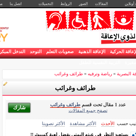
 أونلاين
المقالات
الصور
الروابط
التحميلات
اتصل بنا
من
إعاقة الحركية
الإعاقة الذهنية
صعوبات التعلم
التوحد
التدخل المبكر
غيرة
التربية النفسية للطفل
قة البصرية
»
رياضة وترفيه
»
طرائف وغرائب
طرائف وغرائب
عدد 1 مقال تحت قسم
طرائف وغرائب
شارك
تصفح جميع المقالات
تيب حسب
الأحدث
الأكثر مشاهدة
الأكثر تصويتا
يستعيد النظر في عينه اليمنى بفضل لعبة كمبيوتر!!