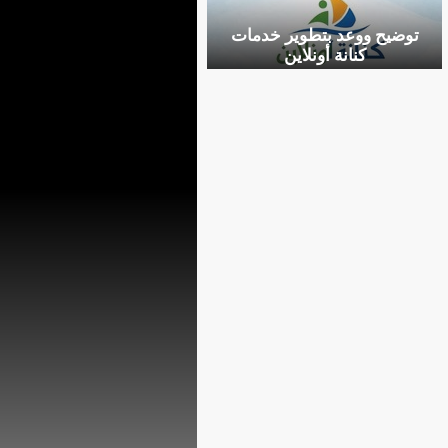
توضيح ووعد بتطوير خدمات
كنانة أونلاين