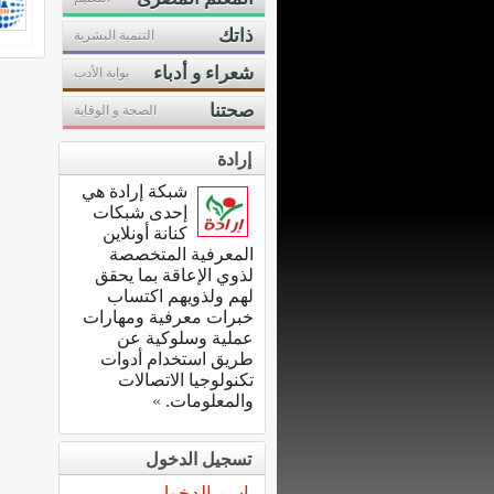
ذاتك
التنمية البشرية
شعراء و أدباء
بوابة الأدب
صحتنا
الصحة و الوقاية
إرادة
شبكة إرادة هي
إحدى شبكات
كنانة أونلاين
المعرفية المتخصصة
لذوي الإعاقة بما يحقق
لهم ولذويهم اكتساب
خبرات معرفية ومهارات
عملية وسلوكية عن
طريق استخدام أدوات
تكنولوجيا الاتصالات
والمعلومات.
»
تسجيل الدخول
اسم الدخول