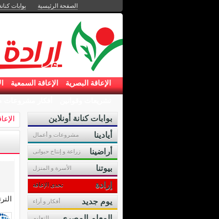
الصفحة الرئيسية
بوابات كنانة
الإعاقة البصرية
الإعاقة السمعية
ال
تشريعات وقوانين
أفكار مشروعات ص
بوابات كنانة أونلاين
الإعا
أيادينا
مشروعات و أعمال
أراضينا
زراعة و إنتاج حيوانى
بيوتنا
الأسرة و المنزل
إرادة
تحدى الإعاقة
التر
يوم جديد
أفكار و آراء
المعلم المصرى
التعليم