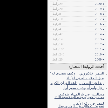
◂ 2020
29 رابط
◂ 2019
20 رابط
◂ 2018
8 رابط
◂ 2017
10 رابط
◂ 2016
8 رابط
◂ 2015
4 رابط
◂ 2014
47 رابط
◂ 2013
143 رابط
◂ 2012
193 رابط
◂ 2011
134 رابط
◂ 2010
240 رابط
◂ 2009
20 رابط
أحدث الروابط المختارة
التنمر الإلكتروني .. وكيف نتصدى له؟
بديل العقاب البدني للأبناء
رضا عبد السلام وإذاعة القرآن الكريم
رجل وامرأة يهديان مصر أول
ميداليتين في بارالمبياد طوكيو
محمود صبري وميدالية فضية ثالثة
لمصر في رفع الأثقال
تصريحات هاني عبد الهادي بطل