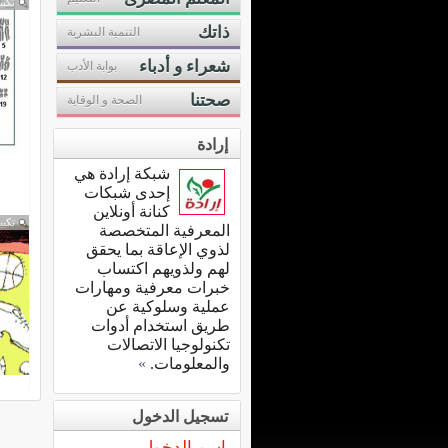
تكبي
ذاتك
التنمية البشرية
شعراء و أدباء
بوابة الأدب
صحتنا
الصحة و الوقاية
إرادة
شبكة إرادة هي
إحدى شبكات
كنانة أونلاين
تكبي
المعرفية المتخصصة
لذوي الإعاقة بما يحقق
لهم ولذويهم اكتساب
خبرات معرفية ومهارات
عملية وسلوكية عن
طريق استخدام أدوات
تكنولوجيا الاتصالات
والمعلومات.
»
تسجيل الدخول
اسم الدخول