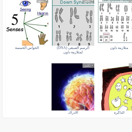
ر
تكبير
تكبير
متلازمة داون
الرسم الصبغى (DNA)
الحواس الخمسة
لمتلازمة داون
ر
تكبير
الذاكرة
الادراك