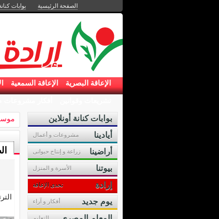
الصفحة الرئيسية
بوابات كنانة
الإعاقة البصرية
الإعاقة السمعية
ال
تشريعات وقوانين
أفكار مشروعات ص
بوابات كنانة أونلاين
موسوع
أيادينا
مشروعات و أعمال
ال
أراضينا
زراعة و إنتاج حيوانى
بيوتنا
الأسرة و المنزل
إرادة
تحدى الإعاقة
التر
يوم جديد
أفكار و آراء
المعلم المصرى
التعليم