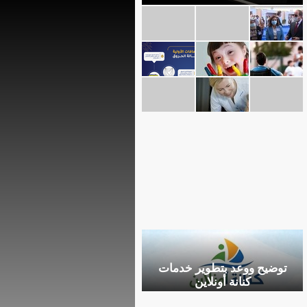
توضيح ووعد بتطوير خدمات
كنانة أونلاين