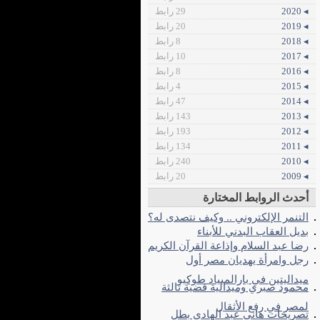
◂ 2020
29 رابط
◂ 2019
20 رابط
◂ 2018
8 رابط
◂ 2017
10 رابط
◂ 2016
8 رابط
◂ 2015
4 رابط
◂ 2014
47 رابط
◂ 2013
143 رابط
◂ 2012
193 رابط
◂ 2011
134 رابط
◂ 2010
240 رابط
◂ 2009
20 رابط
أحدث الروابط المختارة
التنمر الإلكتروني .. وكيف نتصدى له؟
بديل العقاب البدني للأبناء
رضا عبد السلام وإذاعة القرآن الكريم
رجل وامرأة يهديان مصر أول
ميداليتين في بارالمبياد طوكيو
محمود صبري وميدالية فضية ثالثة
لمصر في رفع الأثقال
تصريحات هاني عبد الهادي بطل