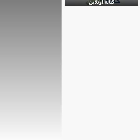
كنانة أونلاين