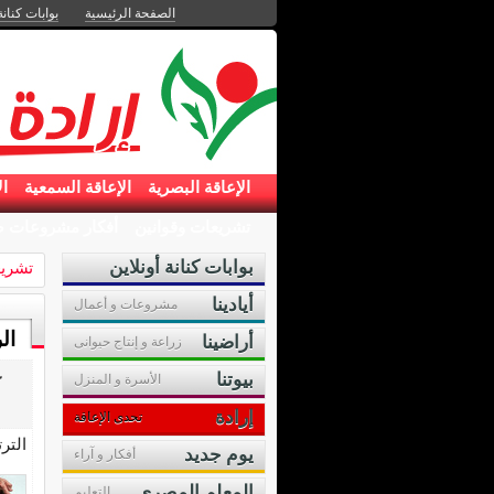
الصفحة الرئيسية
بوابات كنانة
الإعاقة البصرية
الإعاقة السمعية
ال
تشريعات وقوانين
أفكار مشروعات ص
بوابات كنانة أونلاين
تشريع
أيادينا
مشروعات و أعمال
ال
أراضينا
زراعة و إنتاج حيوانى
عد
بيوتنا
الأسرة و المنزل
إرادة
تحدى الإعاقة
التر
يوم جديد
أفكار و آراء
المعلم المصرى
التعليم