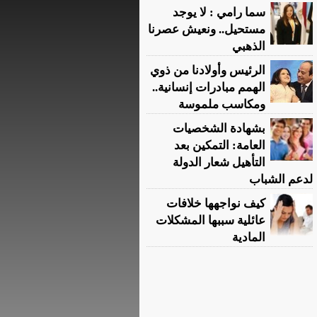
سما رامي : لا يوجد
مستحيل.. ونعيش عصرنا
الذهبي
الرئيس وأولادنا من ذوي
الهمم مبادرات إنسانية..
ومكاسب ملموسة
بشهادة الشخصيات
العامة: التمكين بعد
التأهيل شعار الدولة
لدعم الشباب
كيف نواجهها خلافات
عائلية سببها المشكلات
المادية