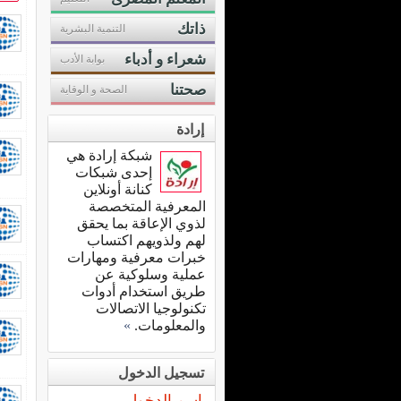
ذاتك
التنمية البشرية
شعراء و أدباء
بوابة الأدب
صحتنا
الصحة و الوقاية
إرادة
شبكة إرادة هي
إحدى شبكات
كنانة أونلاين
المعرفية المتخصصة
لذوي الإعاقة بما يحقق
لهم ولذويهم اكتساب
خبرات معرفية ومهارات
عملية وسلوكية عن
طريق استخدام أدوات
تكنولوجيا الاتصالات
والمعلومات.
»
تسجيل الدخول
اسم الدخول