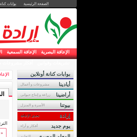
الصفحة الرئيسية
بوابات كنانة
الإعاقة البصرية
الإعاقة السمعية
ال
تشريعات وقوانين
أفكار مشروعات ص
بوابات كنانة أونلاين
الإعا
أيادينا
مشروعات و أعمال
ال
أراضينا
زراعة و إنتاج حيوانى
بيوتنا
الأسرة و المنزل
إرادة
تحدى الإعاقة
التر
يوم جديد
أفكار و آراء
«
المعلم المصرى
التعليم