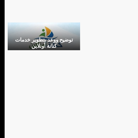
توضيح ووعد بتطوير خدمات
كنانة أونلاين