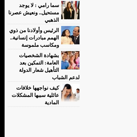
سما رامي : لا يوجد
مستحيل.. ونعيش عصرنا
الذهبي
الرئيس وأولادنا من ذوي
الهمم مبادرات إنسانية..
ومكاسب ملموسة
بشهادة الشخصيات
العامة: التمكين بعد
التأهيل شعار الدولة
لدعم الشباب
كيف نواجهها خلافات
عائلية سببها المشكلات
المادية